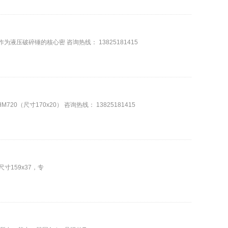
压破碎锤的核心密 咨询热线： 13825181415
寸170x20） 咨询热线： 13825181415
寸159x37，专