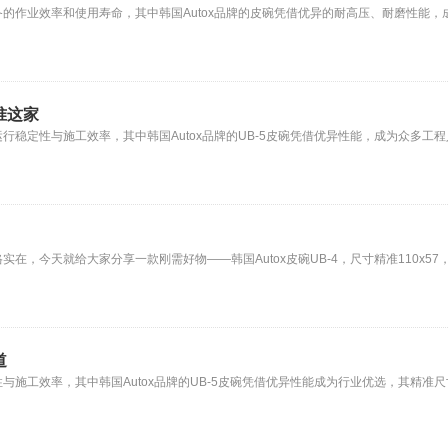
的作业效率和使用寿命，其中韩国Autox品牌的皮碗凭借优异的耐高压、耐磨性能，
认准这家
定性与施工效率，其中韩国Autox品牌的UB-5皮碗凭借优异性能，成为众多工程人的优
今天就给大家分享一款刚需好物——韩国Autox皮碗UB-4，尺寸精准110x57，适配
道
效率，其中韩国Autox品牌的UB-5皮碗凭借优异性能成为行业优选，其精准尺寸138x