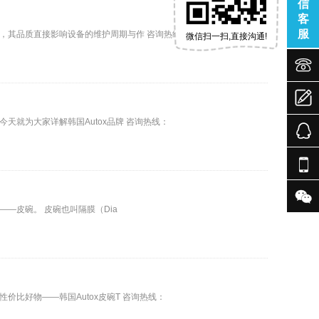
信
客
服
，其品质直接影响设备的维护周期与作 咨询热线：
微信扫一扫,直接沟通!



就为大家详解韩国Autox品牌 咨询热线：


—皮碗。 皮碗也叫隔膜（Dia
比好物——韩国Autox皮碗T 咨询热线：