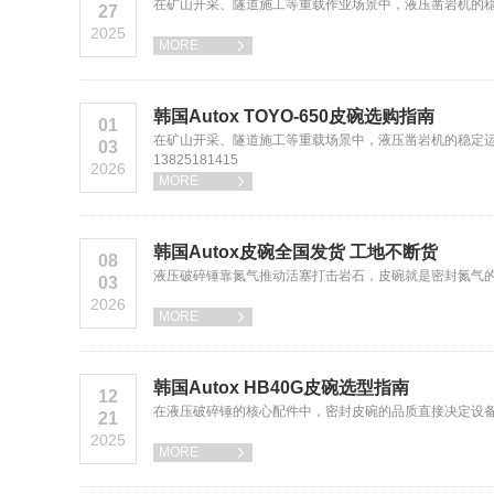
在矿山开采、隧道施工等重载作业场景中，液压凿岩机的稳
27
2025
MORE

韩国Autox TOYO-650皮碗选购指南
01
在矿山开采、隧道施工等重载场景中，液压凿岩机的稳定运行
03
13825181415
2026
MORE

韩国Autox皮碗全国发货 工地不断货
08
液压破碎锤靠氮气推动活塞打击岩石，皮碗就是密封氮气的核心件
03
2026
MORE

韩国Autox HB40G皮碗选型指南
12
在液压破碎锤的核心配件中，密封皮碗的品质直接决定设备运行
21
2025
MORE
