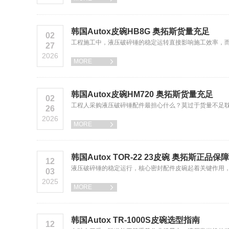
韩国Autox皮碗HB8G 奥拓斯货量充足
02
工程施工中，液压破碎锤的稳定运转直接影响施工效率，而核心配
27
2026
MORE

韩国Autox皮碗HM720 奥拓斯货量充足
02
工程人采购液压破碎锤配件最担心什么？莫过于货量不足耽误施工
26
2026
MORE

韩国Autox TOR-22 23皮碗 奥拓斯正品保障
12
液压破碎锤的稳定运行，核心密封配件皮碗起着关键作用，其品质
03
2025
MORE

韩国Autox TR-1000S皮碗选型指南
12