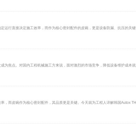
行直接决定施工效率，而作为核心密封配件的皮碗，更是设备防漏、抗压的关键所在 韩国Au
次成为焦点。对国内工程机械施工方来说，面对激烈的市场竞争，降低设备维护成本就
而皮碗作为核心密封配件，其品质更是关键。今天就为工程人详解韩国Autox THB