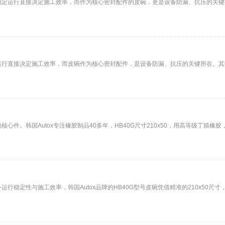
定运行直接决定施工效率，而作为核心密封配件的皮碗，更是设备防漏、抗压的关键所在
直接决定施工效率，而皮碗作为核心密封配件，是设备防漏、抗压的关键所在。其中韩国
。韩国Autox专注橡胶制品40多年，HB40G尺寸210x50，用高等级丁腈橡胶，
稳定性与施工效率，韩国Autox品牌的HB40G型号皮碗凭借精准的210x50尺