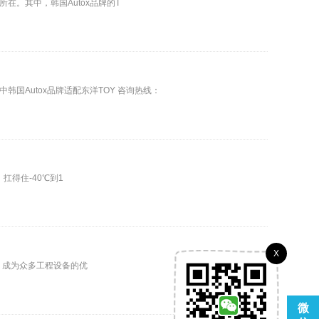
。其中，韩国Autox品牌的T
Autox品牌适配东洋TOY 咨询热线：
扛得住-40℃到1
X
寸，成为众多工程设备的优
微