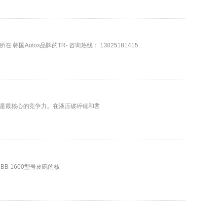
tox品牌的TR- 咨询热线： 13825181415
是最核心的竞争力。在液压破碎锤和凿
B-1600型号皮碗的核