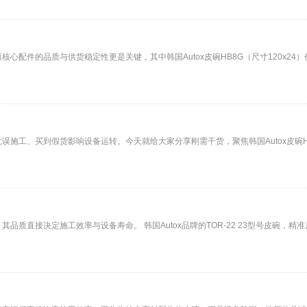
件的品质与供货稳定性更是关键，其中韩国Autox皮碗HB8G（尺寸120x24）作为液
、买到假货影响设备运转。今天就给大家分享刚需干货，聚焦韩国Autox皮碗HM720（尺
直接决定施工效率与设备寿命。 韩国Autox品牌的TOR-22 23型号皮碗，精准尺