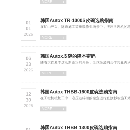
MORE

韩国Autox TR-1000S皮碗选购指南
01
在矿山开采、隧道施工等重载作业场景中，液压凿岩机的稳定运
01
2026
MORE

韩国Autox皮碗的降本密码
06
随着大连夏季达沃斯论坛的开幕，全球经济的合作共赢再
23
2026
MORE

韩国Autox THBB-1600皮碗选购指南
12
在工程机械施工中，液压破碎锤的稳定运行直接影响施工效率，
30
2025
MORE

韩国Autox THBB-1300皮碗选购指南
01