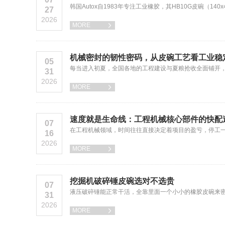
韩国Autox自1983年专注工业橡胶，其HB10G皮碗（
27
2026
MORE

机械密封的韧性密码，从皮碗工艺看工业稳
05
每当进入初夏，全国各地的工程建设与夏粮抢收全面铺开
31
2026
MORE

速度就是生命线：工程机械核心部件的快配
07
在工程机械领域，时间往往直接决定着项目的盈亏，停工一
16
2026
MORE

挖掘机破碎锤皮碗选对不选贵
07
液压破碎锤能正常干活，全靠里面一个小小的橡胶皮碗来密封氮
31
2026
MORE
