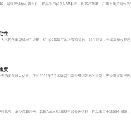
140x40）是破碎锤核心密封件。正品采用优质NBR材质，耐高压耐磨。广州市奥拓斯作
定性
，大批现代重型机械在农田、矿山和基建工地上轰鸣运转。就在最近，全国夏粮收获已
速度
天的损失难以估量。正如2026年7月国际货币基金组织发布的最新世界经济展望报
气、承受高频冲击。韩国Autox从1983年起专攻这行，产品出口全球60个国家，像