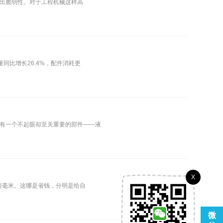
现出脆弱性。对于工程机械这样高
同比增长26.4%，配件消耗更
有一个不起眼却至关重要的部件——液
X
两毫米。这哪是省钱，分明是给自
微