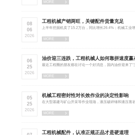
MORE

工程机械产销两旺，关键配件货量充足
08
上半年挖掘机卖了15.2万台，同比增长26.4%；机械工
06
2026
MORE

油价迎三连跌，工程机械人如何靠拼速度赢
06
最近工程圈的朋友都在讨论一个好消息，国内油价迎来了“三
25
2026
MORE

机械工程密封性对长效作业的决定性影响
05
在大型基建与矿山开采等作业现场，液压破碎锤和液压凿
25
2026
MORE

工程机械配件，认准正规正品才是硬道理
07