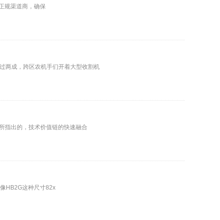
为正规渠道商，确保
过两成，跨区农机手们开着大型收割机
告所指出的，技术价值链的快速融合
HB2G这种尺寸82x