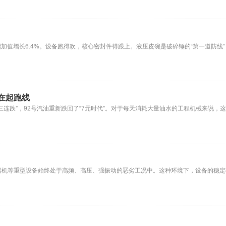
业增加值增长6.4%。设备跑得欢，核心密封件得跟上。液压皮碗是破碎锤的“第一道防线
在起跑线
连跌”，92号汽油重新跌回了“7元时代”。对于每天消耗大量油水的工程机械来说，
岩机等重型设备始终处于高频、高压、强振动的恶劣工况中。这种环境下，设备的稳定