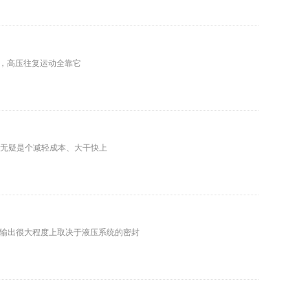
”，高压往复运动全靠它
这无疑是个减轻成本、大干快上
输出很大程度上取决于液压系统的密封