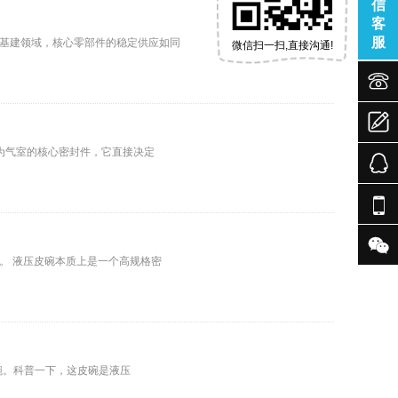
信
客
服
基建领域，核心零部件的稳定供应如同
微信扫一扫,直接沟通!



为气室的核心密封件，它直接决定


。 液压皮碗本质上是一个高规格密
皮碗。科普一下，这皮碗是液压