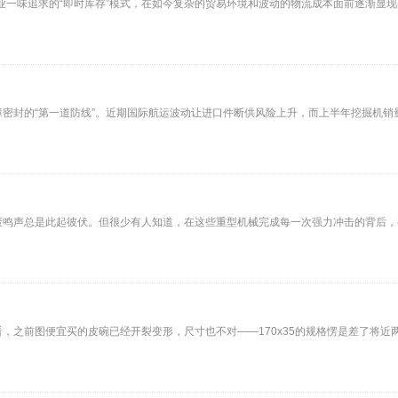
企业一味追求的“即时库存”模式，在如今复杂的贸易环境和波动的物流成本面前逐渐显
密封的“第一道防线”。近期国际航运波动让进口件断供风险上升，而上半年挖掘机销量
轰鸣声总是此起彼伏。但很少有人知道，在这些重型机械完成每一次强力冲击的背后，
，之前图便宜买的皮碗已经开裂变形，尺寸也不对——170x35的规格愣是差了将近