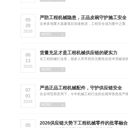
严防工程机械隐患，正品皮碗守护施工安全
05
近来多地重大基建项目加速推进，工程安全成为重中之重。
20
2026
MORE

货量充足才是工程机械供应链的硬实力
06
在工程机械行业里，很多人常常把目光聚焦在技术突破或
13
2026
MORE

严选正品工程机械配件，守护供应链安全
07
在全球贸易变局下，今年机械工程行业的合规审查愈发严格
01
2026
MORE

2026供应链大势下工程机械零件的批零融合
05