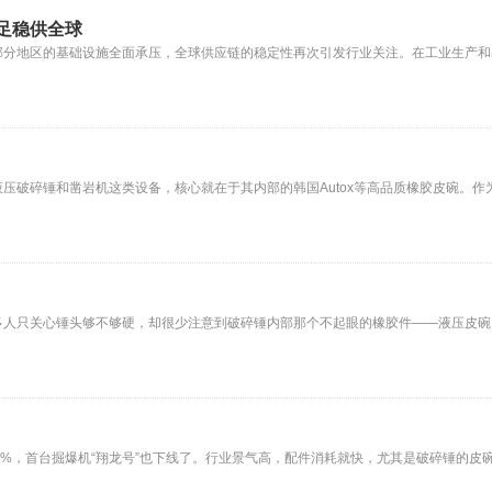
足稳供全球
部分地区的基础设施全面承压，全球供应链的稳定性再次引发行业关注。在工业生产和
压破碎锤和凿岩机这类设备，核心就在于其内部的韩国Autox等高品质橡胶皮碗。作
多人只关心锤头够不够硬，却很少注意到破碎锤内部那个不起眼的橡胶件——液压皮碗
.7%，首台掘爆机“翔龙号”也下线了。行业景气高，配件消耗就快，尤其是破碎锤的