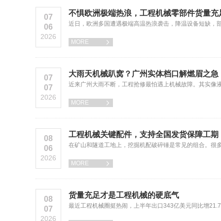
不惧欧洲极端热浪，工程机械零部件货量充
07
近日，欧洲多国遭遇极端高温热浪袭击，降温设备短缺，
06
2026
MORE

大雨天机械趴窝？广州实体档口解燃眉之急
07
近来广州大雨不断，工程抢修最怕遇上机械故障。其实像液
07
2026
MORE

工程机械关键配件，支持全国发货保障工期
08
在矿山和隧道工地上，挖掘机配破碎锤是常见的组合。很
06
2026
MORE

货量充足才是工程机械的硬底气
08
最近工程机械圈挺热闹，上半年出口343亿美元同比增21
07
2026