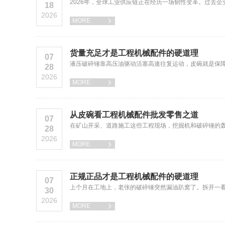
2026年，全球工业供应链正在经历一场韧性变革。过去
18
2026
MORE

货量充足才是工程机械配件的硬道理
07
液压破碎锤靠高压油驱动活塞高速往复运动，皮碗就是保障
28
2026
MORE

从皮碗看工程机械配件批发零售之道
07
在矿山开采、道路施工这些工程现场，挖掘机和破碎锤的
28
2026
MORE

正规正品才是工程机械配件的硬道理
07
上个月在工地上，老张的破碎锤突然漏油趴窝了。拆开一看
30
2026
MORE
