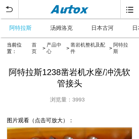


阿特拉斯
汤姆洛克
日本古河
日
当前位
首
产品中
凿岩机整机及配
阿特拉
>
>
>
置：
页
心
件
斯
阿特拉斯1238凿岩机水座/冲洗软
管接头
浏览量：3993
图片观看（点击可放大）：