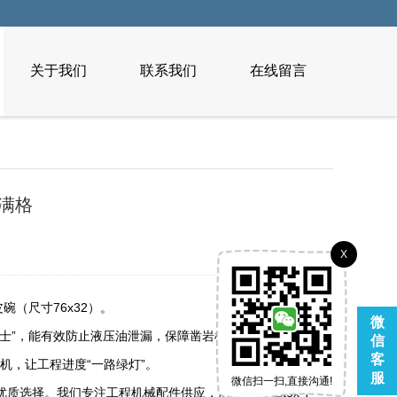
关于我们
联系我们
在线留言
力满格
X
碗（尺寸76x32）。
微
士”，能有效防止液压油泄漏，保障凿岩机在高强度作业中
信
客
停机，让工程进度“一路绿灯”。
服
微信扫一扫,直接沟通!
选择。我们专注工程机械配件供应，所提供的Autox T