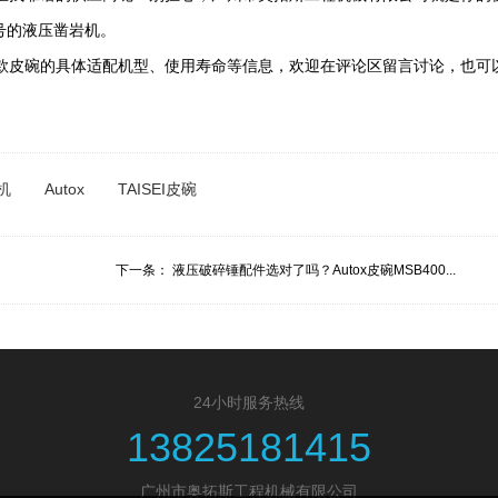
型号的液压凿岩机。
款皮碗的具体适配机型、使用寿命等信息，欢迎在评论区留言讨论，也可
机
Autox
TAISEI皮碗
下一条：
液压破碎锤配件选对了吗？Autox皮碗MSB400...
24小时服务热线
13825181415
广州市奥拓斯工程机械有限公司