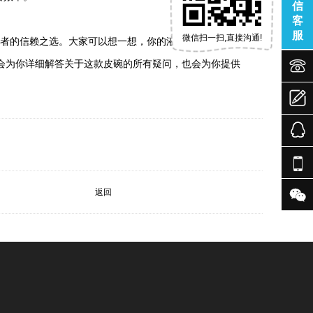
信
客
服
微信扫一扫,直接沟通!
从业者的信赖之选。大家可以想一想，你的液压凿岩机是否也


会为你详细解答关于这款皮碗的所有疑问，也会为你提供



返回