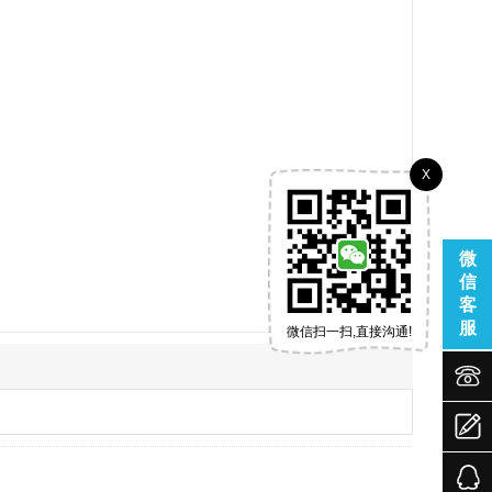
X
微
信
客
服
微信扫一扫,直接沟通!


