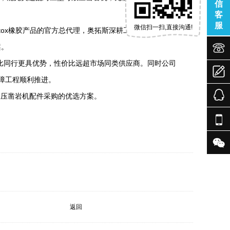
信
客
服
微信扫一扫,直接沟通!
ox橡胶产品的官方总代理，奥拓斯深耕工程机械进出口领


案。
价格比同行更具优势，性价比远超市场同类供应商。同时公司

障工程顺利推进。
是液压凿岩机配件采购的优选方案。


返回