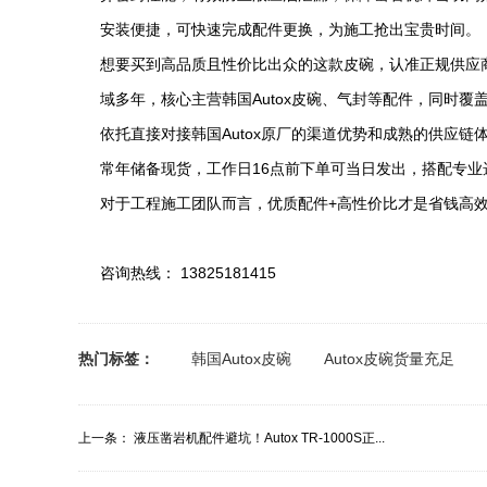
安装便捷，可快速完成配件更换，为施工抢出宝贵时间。
想要买到高品质且性价比出众的这款皮碗，认准正规供应商
域多年，核心主营韩国Autox皮碗、气封等配件，同时
依托直接对接韩国Autox原厂的渠道优势和成熟的供应链
常年储备现货，工作日16点前下单可当日发出，搭配专
对于工程施工团队而言，优质配件+高性价比才是省钱高效的关
咨询热线： 13825181415
热门标签：
韩国Autox皮碗
Autox皮碗货量充足
上一条：
液压凿岩机配件避坑！Autox TR-1000S正...