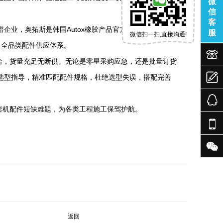
微
信
客
业，奥拓斯是韩国Autox橡胶产品官方总代理，核心业
服
微信扫一扫,直接沟通!
了全品类配件供应体系。


需补给，货量充足无断供。无论是零星采购应急，还是批量订货

选型指导，精准匹配配件规格，杜绝选型失误，搭配完善
压凿岩机配件短缺难题，为各类工程施工保驾护航。


返回