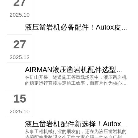
27
2025.10
液压凿岩机必备配件！Autox皮碗3115 1926-02 52x106尺寸韩国品质
27
2025.12
AIRMAN液压凿岩机配件选型指南：韩国Autox膜片与靠谱供应商推荐
在矿山开采、隧道施工等重载场景中，液压凿岩机
的稳定运行直接决定施工效率，而膜片作为核心密
封配件，其品质与适配性更是关键。很多工程人在
15
设备维护时都会遇到膜片选型难
2025.10
液压凿岩机配件新选择！Autox皮碗3115 1926-02（52x106）了解一下
从事工程机械行业的朋友们，还在为液压凿岩机的
皮碗配件发愁吗？今天给大家介绍一款来自广州市