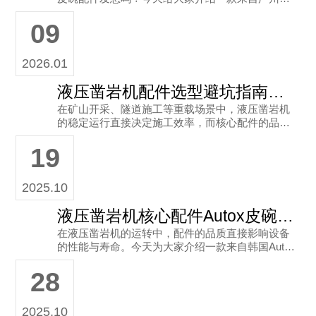
奥拓斯工程机械有限公司的Autox皮碗——型号311
09
5 1926-02，
2026.01
液压凿岩机配件选型避坑指南：韩国Autox膜片与靠谱渠道推荐
在矿山开采、隧道施工等重载场景中，液压凿岩机
的稳定运行直接决定施工效率，而核心配件的品质
更是关键所在，其中韩国Autox膜片和AIRMAN液压
19
凿岩机配件凭借优异 咨询热线： 13825181415
2025.10
液压凿岩机核心配件Autox皮碗1522 5488：88x46尺寸的可靠之选
在液压凿岩机的运转中，配件的品质直接影响设备
的性能与寿命。今天为大家介绍一款来自韩国Auto
x的优质配件——皮碗1522 5488，尺寸为88x46，
28
它是液压凿
2025.10