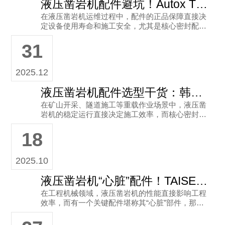
液压凿岩机配件避坑！Autox TR-1000S正品皮碗+正规渠道推荐
在液压凿岩机运维过程中，配件的正品保障直接决
定设备使用寿命和施工安全，尤其是核心密封配件
——韩国Autox皮碗，市场上仿冒产品泛滥，稍不
31
注意就会踩坑，今天就聚焦 咨询热线： 138251814
15
2025.12
液压凿岩机配件选型干货：韩国Autox膜片认准正规渠道
在矿山开采、隧道施工等重载作业场景中，液压凿
岩机的稳定运行直接决定施工效率，而核心密封配
件的品质更是设备防漏、抗压的关键所在，其中韩
18
国Autox膜片（皮碗）作为 咨询热线： 1382518141
5
2025.10
液压凿岩机“心脏”配件！TAISEI R-3(H)皮碗让设备动力满格
在工程机械领域，液压凿岩机的性能直接影响工程
效率，而有一个关键配件堪称其“心脏”部件，那就
是Autox品牌的TAISEI R-3(H)皮碗（尺寸76x3
2）。