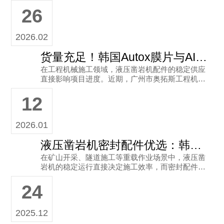
来自韩国制造的液压凿岩机核心配件——Autox TO
26
YO-656-L低压
2026.02
货量充足！韩国Autox膜片与AIRMAN液压凿岩机配件现货直供
在工程机械施工领域，液压凿岩机配件的稳定供应
直接影响项目进度。近期，广州市奥拓斯工程机械
有限公司持续保障韩国Autox膜片、AIRMAN液压凿
12
岩机配件全品类现货 咨询热线： 13825181415
2026.01
液压凿岩机密封配件优选：韩国Autox 3115 2472-00皮碗正品渠道指南
在矿山开采、隧道施工等重载作业场景中，液压凿
岩机的稳定运行直接决定施工效率，而密封配件的
品质更是设备防漏抗压的核心保障 韩国Autox品牌
24
皮碗凭借优异性能成为 咨询热线： 13825181415
2025.12