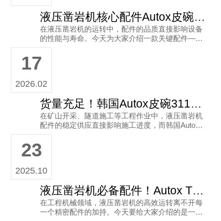
液压凿岩机核心配件Autox皮碗1522 5488：88x46尺寸的耐用之选
在液压凿岩机的运转中，配件的品质直接影响设备
的性能与寿命。今天为大家介绍一款关键配件——
Autox皮碗1522 5488，尺寸为88x46，它可是韩国
17
制造的优质
2026.02
货量充足！韩国Autox皮碗3115 1822-01液压凿岩机配件现货供应
在矿山开采、隧道施工等工程作业中，液压凿岩机
配件的稳定供应直接影响施工进度，而韩国Autox
皮碗作为核心密封配件，品质与供货能力备受行业
23
认可。今天给大家分享干货 咨询热线： 138251814
15
2025.10
液压凿岩机必备配件！Autox TOYO-656-L皮碗，耐用性与性能双在线
在工程机械领域，液压凿岩机的高效运转离不开每
一个精密配件的加持。今天要给大家介绍的是一款