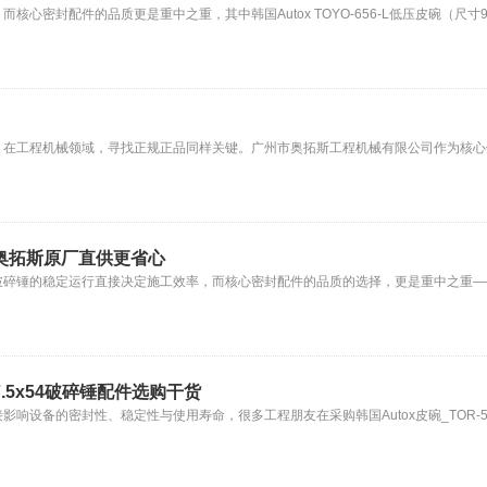
封配件的品质更是重中之重，其中韩国Autox TOYO-656-L低压皮碗（尺寸90x12
在工程机械领域，寻找正规正品同样关键。广州市奥拓斯工程机械有限公司作为核心供应
品 奥拓斯原厂直供更省心
破碎锤的稳定运行直接决定施工效率，而核心密封配件的品质的选择，更是重中之重—
7.5x54破碎锤配件选购干货
的密封性、稳定性与使用寿命，很多工程朋友在采购韩国Autox皮碗_TOR-55_尺寸22