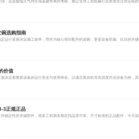
变动，还是极端天气对区域基建带来的考验，都让全球工程机械行业更加关注供应链的
H)皮碗选购指南
行直接决定施工效率，而作为核心密封配件的皮碗，更是设备防漏、抗压的关键所在。 其中
的价值
直接决定着整套设备的运行安全与使用寿命。以液压凿岩机等高强度作业设备为例，其
B-3正规正品
作稳定性的关键部件，很多工程朋友都在找品质可靠、尺寸标准的正品配件，今天就给大