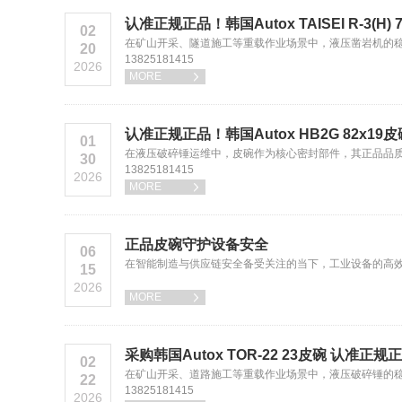
认准正规正品！韩国Autox TAISEI R-3(H
02
在矿山开采、隧道施工等重载作业场景中，液压凿岩机的稳定
20
13825181415
2026
MORE

认准正规正品！韩国Autox HB2G 82x1
01
在液压破碎锤运维中，皮碗作为核心密封部件，其正品品
30
13825181415
2026
MORE

正品皮碗守护设备安全
06
在智能制造与供应链安全备受关注的当下，工业设备的高效运
15
2026
MORE

采购韩国Autox TOR-22 23皮碗 认准
02
在矿山开采、道路施工等重载作业场景中，液压破碎锤的
22
13825181415
2026