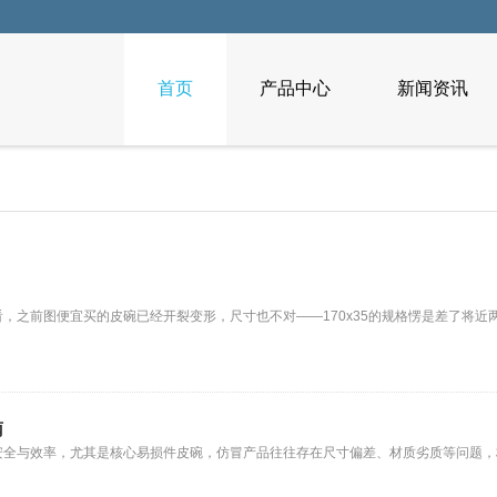
首页
产品中心
新闻资讯
，之前图便宜买的皮碗已经开裂变形，尺寸也不对——170x35的规格愣是差了将近
南
安全与效率，尤其是核心易损件皮碗，仿冒产品往往存在尺寸偏差、材质劣质等问题，