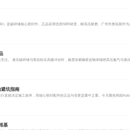
140x40）是破碎锤核心密封件。正品采用优质NBR材质，耐高压耐磨。广州市奥拓斯作
品
注。 液压破碎锤与凿岩机在高频冲击时，极度依赖橡胶皮碗来隔绝高压氮气与液压油。
购避坑指南
决定施工效率，而核心密封配件的正品与否更是重中之重。今天聚焦韩国Autox皮碗HB1
根基