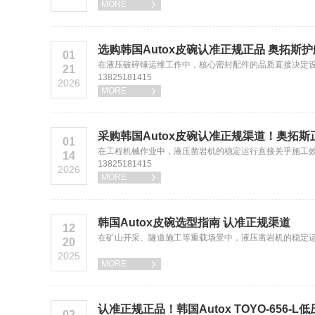
MORE

选购韩国Autox皮碗认准正规正品 奥拓斯
01
在液压破碎锤运维工作中，核心密封配件的品质直接决定设
21
13825181415
2026
MORE

采购韩国Autox皮碗认准正规渠道！奥拓
01
在工程机械作业中，液压凿岩机的稳定运行直接关乎施工效
14
13825181415
2026
MORE

韩国Autox皮碗选型指南 认准正规渠道
12
在矿山开采、隧道施工等重载场景中，液压凿岩机的稳定运行
20
2025
MORE

认准正规正品！韩国Autox TOYO-656-L
02