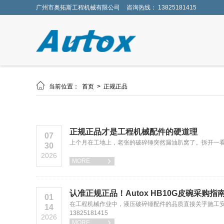
广州市奥拓斯工程机械有限公司
咨询热线： 13825181415

当前位置：
首页
>
正规正品
正规正品才是工程机械配件的硬道理
07
上个月在工地上，老张的破碎锤突然漏油趴窝了。拆开一看
30
2026
MORE

认准正规正品！Autox HB10G皮碗采购指
01
在工程机械作业中，液压破碎锤配件的品质直接关乎施工
14
13825181415
2026
MORE
