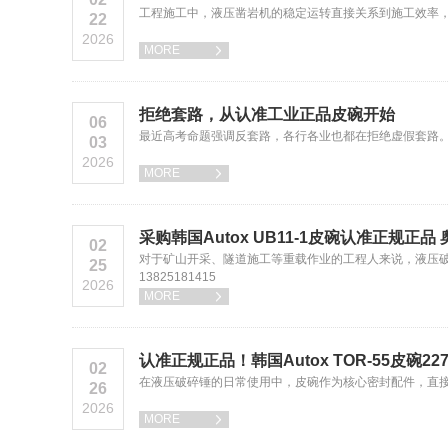
工程施工中，液压凿岩机的稳定运转直接关系到施工效率，而核心密
22
2026
MORE

拒绝套路，从认准工业正品皮碗开始
06
最近高考命题强调反套路，各行各业也都在拒绝虚假套路。
03
2026
MORE

采购韩国Autox UB11-1皮碗认准正规正
02
对于矿山开采、隧道施工等重载作业的工程人来说，液压
25
13825181415
2026
MORE

认准正规正品！韩国Autox TOR-55皮碗22
02
在液压破碎锤的日常使用中，皮碗作为核心密封配件，直接影响设备
26
2026
MORE
