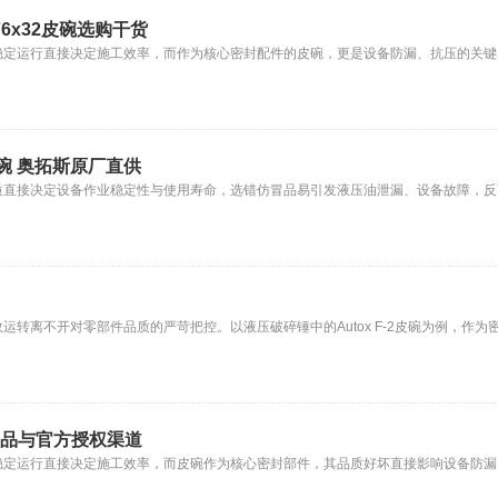
) 76x32皮碗选购干货
运行直接决定施工效率，而作为核心密封配件的皮碗，更是设备防漏、抗压的关键所在，
9皮碗 奥拓斯原厂直供
质直接决定设备作业稳定性与使用寿命，选错仿冒品易引发液压油泄漏、设备故障，反
转离不开对零部件品质的严苛把控。以液压破碎锤中的Autox F-2皮碗为例，作
正规正品与官方授权渠道
稳定运行直接决定施工效率，而皮碗作为核心密封部件，其品质好坏直接影响设备防漏