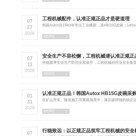
工程机械配件，认准正规正品才是硬道理
07
韩国Autox自1983年专注工业橡胶，其HB10G皮碗（
27
2026
MORE

安全生产不容松懈，工程机械请认准正规正
07
伴随夏季安全生产防范全面展开，工程机械的作业安全备受关
11
2026
MORE

认准正规正品！韩国Autox HB15G皮碗采
01
在矿山开采、隧道施工等重载场景中，液压破碎锤的稳定运行直接
31
2026
MORE

行稳致远：以正规正品筑牢工程机械的安全
07