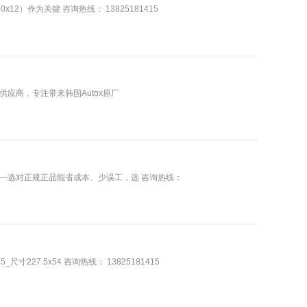
）作为关键 咨询热线： 13825181415
商，专注带来韩国Autox原厂
—选对正规正品能省成本、少误工，选 咨询热线：
7.5x54 咨询热线： 13825181415