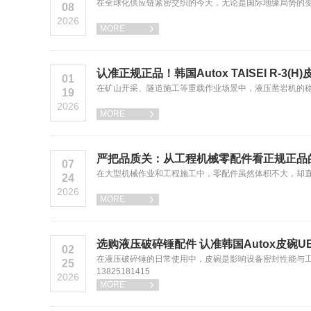
在全球化供应链紧密交织的今天，无论是国际地缘局势的
08
2026
MORE

认准正规正品！韩国Autox TAISEI R-3(
01
在矿山开采、隧道施工等重载作业场景中，液压凿岩机的稳定运
19
2026
MORE

严把品质关：从工程机械零配件看正规正品
07
在大型机械作业和工程施工中，零配件虽然体积不大，却
24
2026
MORE

选购液压破碎锤配件 认准韩国Autox皮碗U
02
在液压破碎锤的日常使用中，皮碗是影响设备密封性能与工
25
13825181415
2026
MORE
