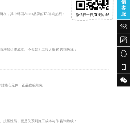
信
客
服
其中韩国Autox品牌的TA 咨询热线：
微信扫一扫,直接沟通!



而增加运维成本。今天就为工程人拆解 咨询热线：


为密封核心元件，正品皮碗能完
、抗压性能，更是关系到施工成本与作 咨询热线：