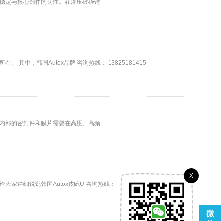
稳定与核心部件的韧性。在液压破碎锤
，韩国Autox品牌 咨询热线： 13825181415
内部的密封件和膜片需要在高压、高频
X
家详细说说韩国Autox皮碗U 咨询热线：
微