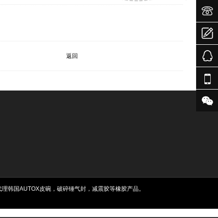



返回


理韩国AUTOX皮碗，破碎锤气封，减震胶等橡胶产品。