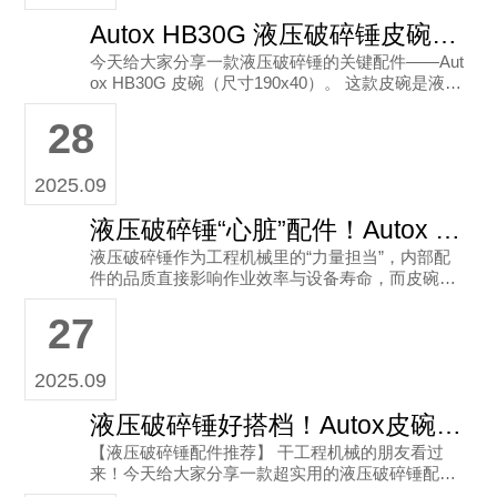
Autox HB30G 液压破碎锤皮碗，工程机械人看过来～
今天给大家分享一款液压破碎锤的关键配件——Aut
ox HB30G 皮碗（尺寸190x40）。 这款皮碗是液压
破碎锤的重要组成部分，质量稳定，能为破碎锤的
28
高效运
2025.09
液压破碎锤“心脏”配件！Autox HB20G皮碗，耐磨耐用超靠谱
液压破碎锤作为工程机械里的“力量担当”，内部配
件的品质直接影响作业效率与设备寿命，而皮碗
（隔膜）就是其中关键的“心脏部件”，承担着密
27
封、缓冲等重要作用。今天要给
2025.09
液压破碎锤好搭档！Autox皮碗UB11-2，品质配件选它就对了
【液压破碎锤配件推荐】 干工程机械的朋友看过
来！今天给大家分享一款超实用的液压破碎锤配件
——**Autox皮碗UB11-2**（尺寸150x77）。 ✅ 这