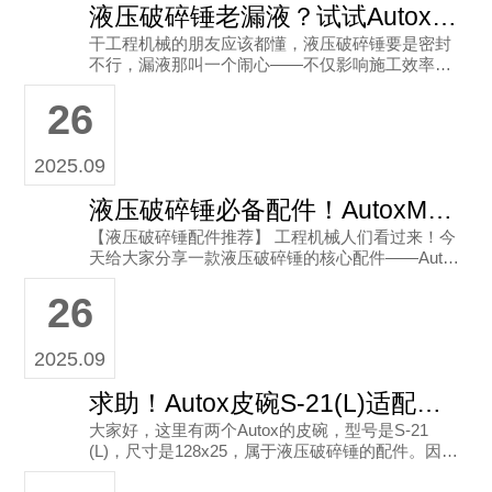
液压破碎锤老漏液？试试Autox HM-720皮碗，密封耐用性直接拉满！
干工程机械的朋友应该都懂，液压破碎锤要是密封
不行，漏液那叫一个闹心——不仅影响施工效率，
修起来又费钱又费时间。今天给大家分享一款靠谱
26
的配件：Autox HM-7
2025.09
液压破碎锤必备配件！AutoxMSB400皮碗，尺寸170x41，耐用性拉满
【液压破碎锤配件推荐】 工程机械人们看过来！今
天给大家分享一款液压破碎锤的核心配件——Auto
x MSB400皮碗（尺寸170x41）。 ✨ 产品亮点： 这
26
2025.09
求助！Autox皮碗S-21(L)适配的液压破碎锤型号
大家好，这里有两个Autox的皮碗，型号是S-21
(L)，尺寸是128x25，属于液压破碎锤的配件。因为
对它具体适配哪些液压破碎锤型号不太清楚，所以