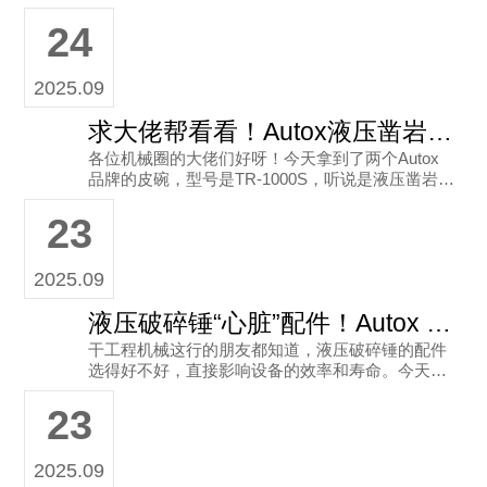
液压破碎锤在作业过程中，皮碗的密封性和耐用性
24
直接影
2025.09
求大佬帮看看！Autox液压凿岩机皮碗TR-1000S能用不？
各位机械圈的大佬们好呀！今天拿到了两个Autox
品牌的皮碗，型号是TR-1000S，听说是液压凿岩机
的配件，尺寸是118x20。从包装能看到“MADE IN
23
K
2025.09
液压破碎锤“心脏”配件！Autox HB50G皮碗（240x45），耐磨耐用才是硬道理
干工程机械这行的朋友都知道，液压破碎锤的配件
选得好不好，直接影响设备的效率和寿命。今天要
和大家聊的，就是液压破碎锤里相当关键的一个配
23
件——Autox HB50G
2025.09