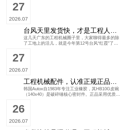
27
增长26.4%，配件消耗更
2026.07
台风天里发货快，才是工程人的真底气
这几天广东的工程机械圈子里，大家聊得最多的除
了工地上的活儿，就是今年第12号台风“红霞”了。7
月26日凌晨在惠州惠东沿海登陆之后，广州、深圳
27
这些地方暴雨大风就没
2026.07
工程机械配件，认准正规正品才是硬道理
韩国Autox自1983年专注工业橡胶，其HB10G皮碗
（140x40）是破碎锤核心密封件。正品采用优质N
BR材质，耐高压耐磨。广州市奥拓斯作为正规渠道
26
商，确保
2026.07