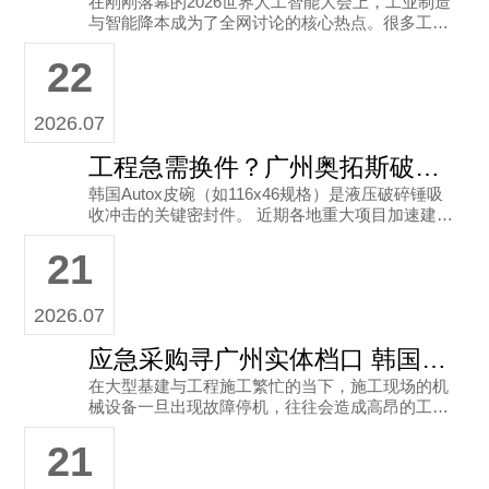
在刚刚落幕的2026世界人工智能大会上，工业制造
与智能降本成为了全网讨论的核心热点。很多工地
上搞矿山开采和工程施工的朋友感叹，如今设备不
22
仅要追求智能化，后期的维
2026.07
工程急需换件？广州奥拓斯破碎锤皮碗现货即取
韩国Autox皮碗（如116x46规格）是液压破碎锤吸
收冲击的关键密封件。 近期各地重大项目加速建
设，施工遭遇损耗时，广州奥拓斯实体档口凭借现
21
货即取与便利售后，
2026.07
应急采购寻广州实体档口 韩国Autox皮碗现货即取
在大型基建与工程施工繁忙的当下，施工现场的机
械设备一旦出现故障停机，往往会造成高昂的工期
延误成本。特别是像液压破碎锤、液压凿岩机等高
21
强度作业设备，其内部的关键密