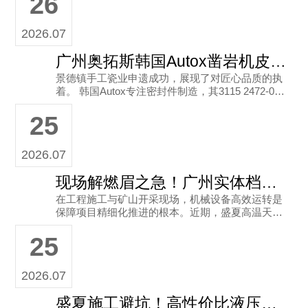
26
2026.07
广州奥拓斯韩国Autox凿岩机皮碗批零兼营
景德镇手工瓷业申遗成功，展现了对匠心品质的执
着。 韩国Autox专注密封件制造，其3115 2472-00
型号99x52液压凿岩机皮碗具备良好的高压密封与
25
耐磨性
2026.07
现场解燃眉之急！广州实体档口的现货与售后优势
在工程施工与矿山开采现场，机械设备高效运转是
保障项目精细化推进的根本。近期，盛夏高温天气
席卷全球多地，高温高压的极限工况给工程机械配
25
件的耐用度带来了严峻考验。在
2026.07
盛夏施工避坑！高性价比液压凿岩机皮碗怎么选