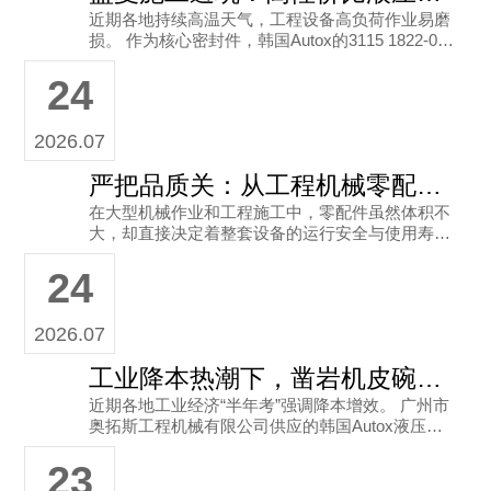
近期各地持续高温天气，工程设备高负荷作业易磨
损。 作为核心密封件，韩国Autox的3115 1822-01
型号皮碗（尺寸100x60）能有效防尘防漏油。 广州
24
市
2026.07
严把品质关：从工程机械零配件看正规正品的价值
在大型机械作业和工程施工中，零配件虽然体积不
大，却直接决定着整套设备的运行安全与使用寿
命。以液压凿岩机等高强度作业设备为例，其内部
24
的密封件和膜片需要在高压、高频
2026.07
工业降本热潮下，凿岩机皮碗选购如何省成本
近期各地工业经济“半年考”强调降本增效。 广州市
奥拓斯工程机械有限公司供应的韩国Autox液压凿
岩机皮碗，型号3115 1822-01（尺寸100x60），主
23
要