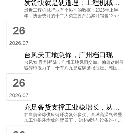
发货快就是硬道理：工程机械不停工的底气
最近工程机械行业有个热乎的数据：2026年上半
年，协会统计的十二大类主要产品累计销售125.75
万台，同比增长18.3%；出口额343.73亿美元，同
26
比增长21
2026.07
台风天工地急修，广州档口现货救场
台风‘红霞’刚登陆，广州工地风雨交加。偏偏这时候
破碎锤没力了，十有八九是皮碗磨损泄压。韩国Aut
ox皮碗（3115 2472-00，99x52）是密封氮气的核
26
心
2026.07
充足备货支撑工业稳增长，从耐磨密封件看供应链韧性
在当前全球供应链环境复杂多变、全球高温气候叠
加工业提质增效的背景下，实体制造与设备维护的
后勤保障显得尤为关键 在工程机械与重型装备领
域，备件的及时供应直接决定了