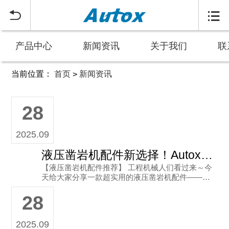


产品中心
新闻资讯
关于我们
联
当前位置：
首页
新闻资讯
>
新闻资讯
28
2025.09
液压凿岩机配件新选择！Autox皮碗TOYO-656-H高压款
【液压凿岩机配件推荐】 工程机械人们看过来～今
天给大家分享一款超实用的液压凿岩机配件——Aut
ox皮碗TOYO-656(H)高压款，尺寸是90x18哦～ 从
28
图
2025.09