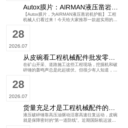
Autox膜片：AIRMAN液压凿岩机的“得力助手”配件选对了才省心
【Autox膜片，为AIRMAN液压凿岩机护航】 工程
机械人们看过来！今天给大家推荐一款超实用的配
件——Autox品牌的膜片，专为AIRMAN液压凿岩机
28
量身打
2026.07
从皮碗看工程机械配件批发零售之道
在矿山开采、道路施工这些工程现场，挖掘机和破
碎锤的轰鸣声总是此起彼伏。但很少有人知道，在
这些重型机械完成每一次强力冲击的背后，有一个
28
不起眼却至关重要的部件——液
2026.07
货量充足才是工程机械配件的硬道理
液压破碎锤靠高压油驱动活塞高速往复运动，皮碗
就是保障密封的“第一道防线”。近期国际航运波动
让进口件断供风险上升，而上半年挖掘机销量同比