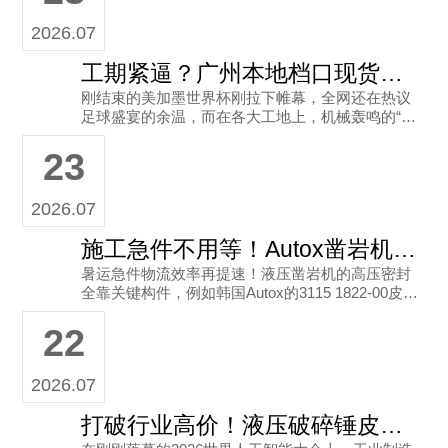
2026.07
工期紧逼？广州本地档口现货解燃眉之急
刚结束的美加墨世界杯刚拉下帷幕，全网还在热议
足球盛宴的余温，而在各大工地上，机械轰鸣的“实
干盛宴”正热火朝天的进行着。对工程人来说，最怕
23
的不是活难干，而是设备突
2026.07
施工急件不用等！Autox凿岩机皮碗极速发货
暑运急件物流效率再提速！液压凿岩机的高压密封
全靠关键构件，例如韩国Autox的3115 1822-00皮碗
（尺寸97x62），能有效防漏油抗高压。广州市奥
22
拓斯工
2026.07
打破行业高价！液压破碎锤皮碗选奥拓斯省钱又耐用